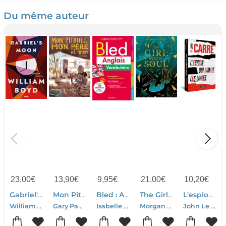
Du même auteur
23,00
€
13,90
€
9,95
€
21,00
€
10,20
€
Gabriel's Moon
Mon Pitbull, Mon Pere Et Moi...
Bled : Anglais ; Vocabulaire
The Girl With No Soul Tome 1
L'espion Qui Aimait Les Livres
William Boyd
Gary Paulsen
Isabelle Perrin-Annie Sussel-Bernard Cros
Morgan Owen
John Le Carre