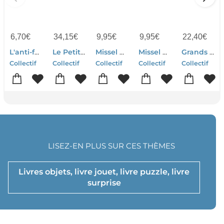
6,70
€
34,15
€
9,95
€
9,95
€
22,40
€
L'anti-fautes D'orthographe
Le Petit Larousse Illustre (edition 2027)
Missel Du Dimanche (edition 2027)
Missel Des Dimanches : Traduction Officielle Liturgique (edition 2027)
Grands Courants De La Litterature Francaise
Collectif
Collectif
Collectif
Collectif
Collectif
LISEZ-EN PLUS SUR CES THÈMES
Livres objets, livre jouet, livre puzzle, livre
surprise