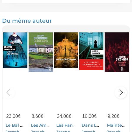
Du même auteur
23,00
€
8,60
€
24,00
€
10,00
€
9,20
€
Le Bal Des Ombres
Les Ames Egarees
Les Fantomes De Rome : The Ghosts Of Rome
Dans La Maison De Mon Pere
Maintenant Ou Jamais
Joseph O'connor
Joseph O'connor
Joseph O'connor
Joseph O'connor
Joseph O'connor