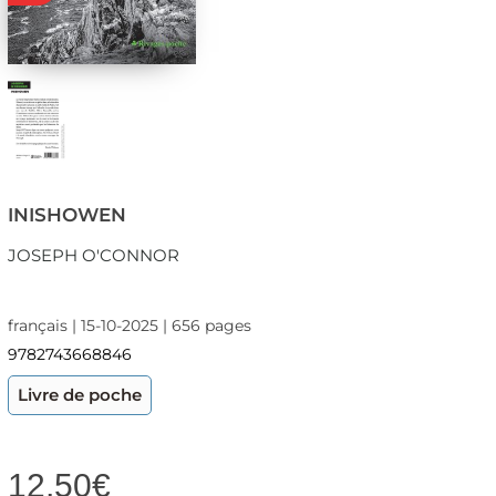
INISHOWEN
JOSEPH O'CONNOR
français | 15-10-2025 | 656 pages
9782743668846
Livre de poche
12,50
€