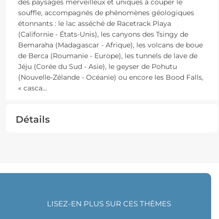
des paysages merveilleux et uniques à couper le
souffle, accompagnés de phénomènes géologiques
étonnants : le lac asséché de Racetrack Playa
(Californie - États-Unis), les canyons des Tsingy de
Bemaraha (Madagascar - Afrique), les volcans de boue
de Berca (Roumanie - Europe), les tunnels de lave de
Jéju (Corée du Sud - Asie), le geyser de Pohutu
(Nouvelle-Zélande - Océanie) ou encore les Bood Falls,
« casca
...
Détails
LISEZ-EN PLUS SUR CES THÈMES