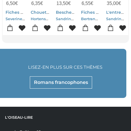
6,50
€
6,35
€
13,50
€
6,55
€
35,00
€
Fiches Bac Tome 40 : Francais ; 2de
Chouette Entrainement Tome 47 : Francais ; 3e
Bescherelle : Maitriser La Langue Francaise Au Lycee ; 2nde Et 1ere ; Special Bac Francais
Fiches Bac : Francais ; 2de ; Tout Le Programme En 55 Fiches
L'entreprise Jaquet-droz : Entre Merveilles De Spectacle, Mecaniques Luxueuses Et Machines Utiles, 1758-1811
Severine Charon-Bertrand Darbeau-Sandrine Girard
Hortense Bellamy-Sandrine Girard
Sandrine Girard-Laure Warot-Nicolas Laurent-Benedicte Delignon
Bertrand Darbeau-Sandrine Girard-Severine Charon
Sandrine Girardier
LISEZ-EN PLUS SUR CES THÈMES
Romans francophones
L'OISEAU-LIRE