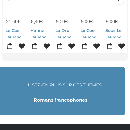
21,60
€
8,40
€
9,00
€
9,00
€
9,00
€
Le Coeur Invincible
Hanna
La Drole De Vie De Zelda Zonk
Le Coeur Invincible
Sous Le Soleil De Soledad
Laurence Peyrin
Laurence Peyrin
Laurence Peyrin
Laurence Peyrin
Laurence Peyrin
LISEZ-EN PLUS SUR CES THÈMES
Romans francophones