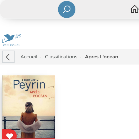
Accueil
-
Classifications
-
Apres L'ocean