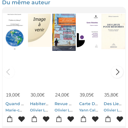
Du même auteur
19,00
€
30,00
€
24,00
€
39,05
€
35,80
€
Quand L'habiter Fait Sa Loi ; L'heritage De Johnny Hallyday
Habiter ; Vers Un Nouveau Concept ?
Revue Geographie Et Cultures : La Part Artistique De L'habiter ; Perspectives Contemporaines
Carte D'identites ; L'espace Au Singulier
Des Lieux Pour Memoire ; Monuments, Patrimoines Et Memoires-monde
Marie-charlotte Lazzarotti-Olivier Lazzarotti
Olivier Lazzarotti-Brigitte Frelat-kahn
Olivier Lazzarotti-Guy Mercier-Suzanne Paquet
Yann Calberac-Olivier Lazzarotti-Jacques Levy-Michel Lussault
Olivier Lazzarotti