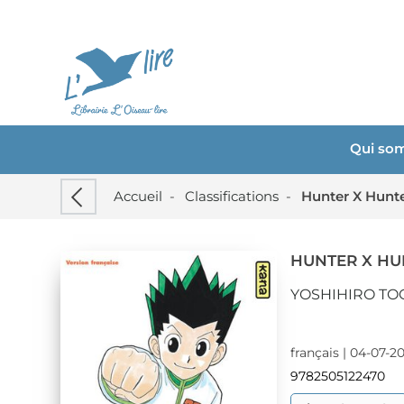
Qui so
Accueil
-
Classifications
-
Hunter X Hunt
HUNTER X HU
YOSHIHIRO TO
français | 04-07-2
9782505122470