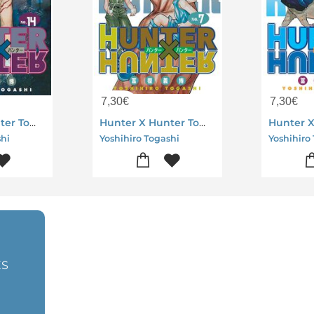
7,30
€
7,30
€
Hunter X Hunter Tome 14
Hunter X Hunter Tome 7
shi
Yoshihiro Togashi
Yoshihiro
ES