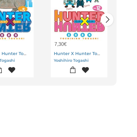
7,30
€
7,3
Hunter X Hunter Tome 5
Hunter X Hunter Tome 12
 Togashi
Yoshihiro Togashi
Yosh