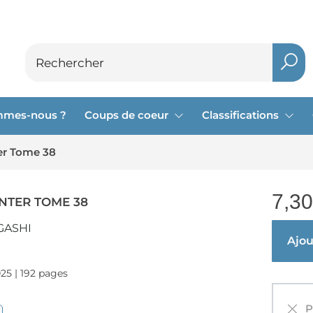
mmes-nous ?
Coups de coeur
Classifications
er Tome 38
7,30
NTER TOME 38
GASHI
Ajout
025 | 192 pages
Pa