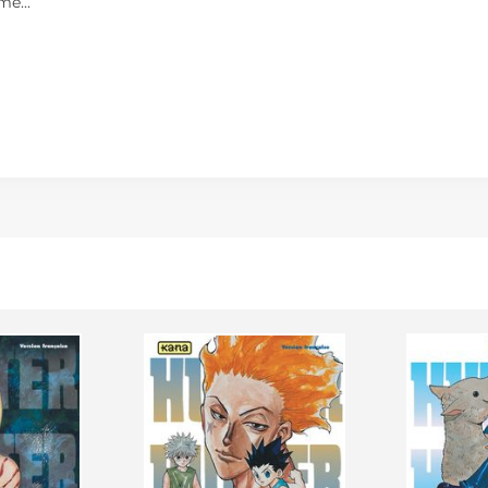
me...