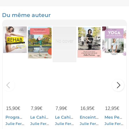
Du même auteur
15,90
€
7,99
€
7,99
€
16,95
€
12,95
€
Programme Rehab' !
Le Cahier Gym Des Parresseuses
Le Cahier 100 % Forme Des Paresseuses
Enceinte, Active, Epanouie
Mes Petites Routines : Yoga Anti-stress Et Vitalite
Julie Ferrez-Williams Bonbon
Julie Ferrez
Julie Ferrez
Julie Ferrez
Julie Ferrez