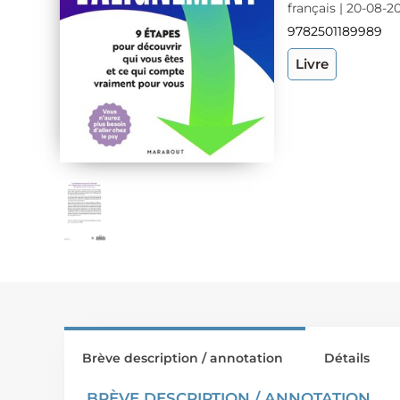
français | 20-08-2
9782501189989
Livre
Brève description / annotation
Détails
BRÈVE DESCRIPTION / ANNOTATION