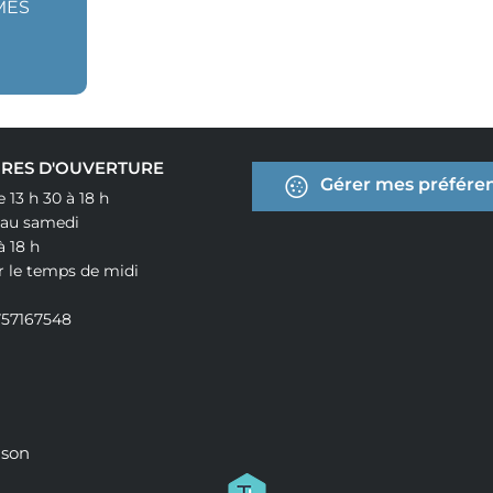
MES
RES D'OUVERTURE
Gérer mes préféren
e 13 h 30 à 18 h
 au samedi
à 18 h
r le temps de midi
757167548
ison