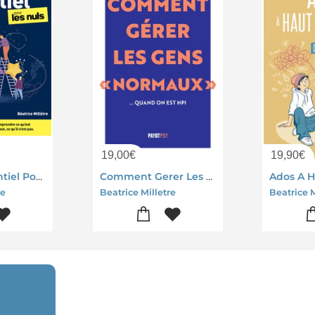
19,00
€
19,90
€
Le Haut Potentiel Pour Les Nuls
Comment Gerer Les Gens "normaux"... Quand On Est Hpi
re
Beatrice Milletre
Beatrice M