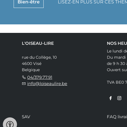
Bien-être
LISEZ-EN PLUS SUR CES THÈ
L'OISEAU-LIRE
NOS HEU
Le lundi d
rue du Collège, 10
Du mardi
4600 Visé
de 9 h 30 
Belgique
Ouvert su
04/379.77.91
TVA BE0 
info@loiseaulire.be
SAV
FAQ livra