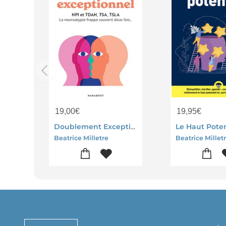
19,00
€
19,95
€
Doublement Exceptionnel : Hpi Et Tdah, Tsa, Tsla ; La Neuroatypie Frappe Souvent Deux Fois...
Beatrice Milletre
Beatrice Millet