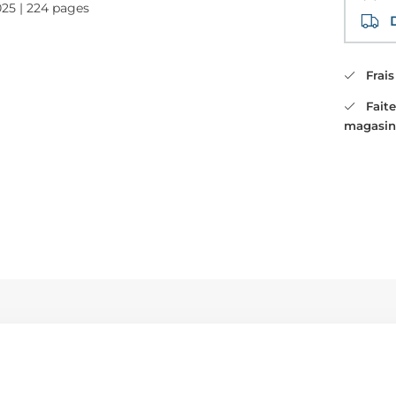
025 | 224 pages
Di
Frais 
Faites
magasin