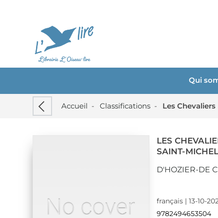
Qui so
Accueil
-
Classifications
-
Les Chevaliers
LES CHEVALI
SAINT-MICHEL 
D'HOZIER-DE 
français | 13-10-202
9782494653504