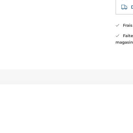
Di
Frais 
Faites
magasin