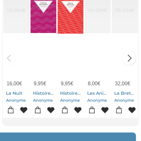
16,00
€
9,95
€
9,95
€
8,00
€
32,00
€
La Nuit
Histoire De La Princesse Boudour : Un Conte Des Mille Et Une Nuits
Histoire De Dalila-la-rouee : Un Conte Des Mille Et Une Nuits
Les Animaux De Nos Campagnes
La Bretagne En 500 Photos Tome 2
Anonyme
Anonyme
Anonyme
Anonyme
Anonyme