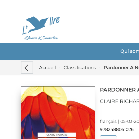
Qui so
Accueil
-
Classifications
-
Pardonner A N
PARDONNER 
CLAIRE RICHA
français | 05-03-2
9782488051026