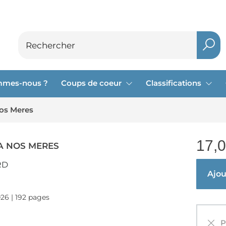
mmes-nous ?
Coups de coeur
Classifications
os Meres
17,
A NOS MERES
RD
Ajout
026 | 192 pages
Pa