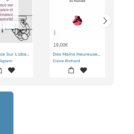
19,00
€
13,
Experience Sur L'obeissance Et La Desobeissance A L'autorite
Des Mains Heureuses : Une Archeologie Du Toucher
Les
ilgram
Claire Richard
Clai