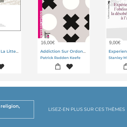
16,00
€
9,00
€
Politiques De La Litterature, Politiques Du Lien Chez Antoine Volodine Et Francois Bon
Addiction Sur Ordonnance ; La Crise Des Antidouleurs
Patrick Radden Keefe
Stanley M
religion,
LISEZ-EN PLUS SUR CES THÈMES