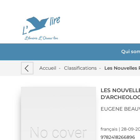
Qui so
Accueil
-
Classifications
-
Les Nouvelles 
LES NOUVELL
D'ARCHEOLOG
EUGENE BEAU
français | 28-09-2
9782418266896