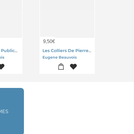
9,50
€
Les Nouvelles Publications D'archeologie Septentrionale, 1877-1878
Les Colliers De Pierre Trouves A Puerto-rico Et En Ecosse
is
Eugene Beauvois
MES