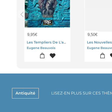
9,95
€
9,50
€
Les Templiers De L'ancien Mexique Et Leur Origine Europeenne
Eugene Beauvois
Eugene Beauvo
Antiquité
LISEZ-EN PLUS SUR CES THÈ