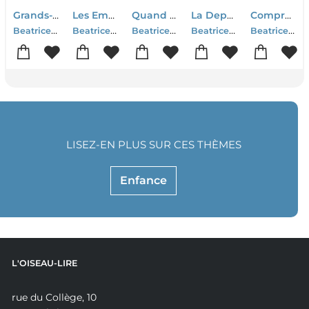
Grands-parents, Le Maillon Fort
Les Emotions Les Doigts Dans Le Nez ! Le Guide De Survie Des Pre-ados
Quand L'amour Emprisonne ; Parents, Conjoints, Amis, Collegues...
La Dependance Affective, S'en Liberer : Se Degager De L'emprise D'un Parent, Conjoint, Ami, Collegue
Comprendre Et Proteger Son Adolescente : Reseaux Sociaux, Rapport Aux Corps, Sexualite, Comportements A Risque
Beatrice Copper-royer-Marie Guyot
Beatrice Copper-royer-Marie Guyot-Astridm
Beatrice Copper-royer-Marie Guyot
Beatrice Copper-royer-Marie Guyot
Beatrice Copper-royer-Marie Guyot
LISEZ-EN PLUS SUR CES THÈMES
Enfance
L'OISEAU-LIRE
rue du Collège, 10