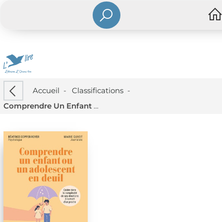
Accueil
-
Classifications
-
Comprendre Un Enfant Ou Un Adolescent En Deuil : L'aider Dans La Complexite De Ses Emotions A La Mort D'un Proche