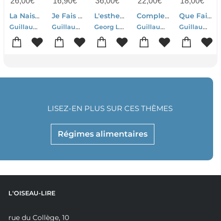
26,00
€
16,90
€
36,00
€
22,00
€
18,00
€
La Naissance Du Marxisme
Je Fais De Ma Vie Un Grand Projet
L'esthetique Tome 1
Complements Alimentaires & Sante Mentale : Cerveau Et Microbiote : Le Guide Scientifique Pour Faire Le Bon Choix
Que Faire De Lenine ?
Guillaume Fondu
Guillaume Fond
Georg Lukacs
Guillaume Fond
Guillaume Fondu
LISEZ-EN PLUS SUR CES THÈMES
Régimes alimentaires
L'OISEAU-LIRE
rue du Collège, 10