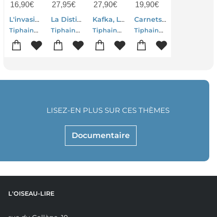
16,90
€
27,95
€
27,90
€
19,90
€
L'invasion Des Imbeciles
La Distinction
Kafka, Les Mecanismes Du Pouvoir
Carnets De These
Tiphaine Riviere
Tiphaine Riviere
Tiphaine Riviere
Tiphaine Riviere
LISEZ-EN PLUS SUR CES THÈMES
Documentaire
L'OISEAU-LIRE