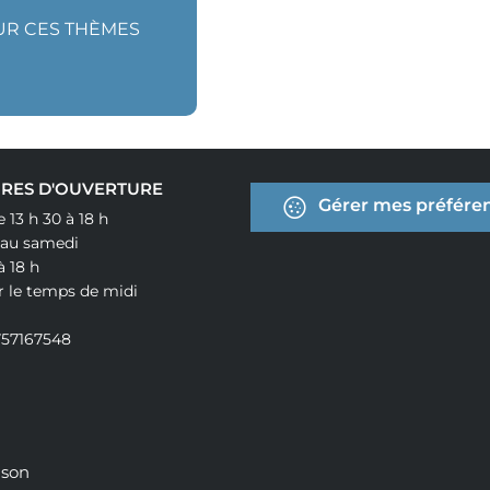
SUR CES THÈMES
RES D'OUVERTURE
Gérer mes préféren
e 13 h 30 à 18 h
 au samedi
à 18 h
r le temps de midi
757167548
ison