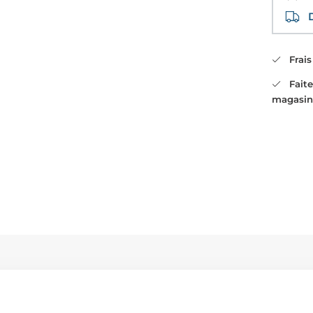
Di
Frais 
Faites
magasin