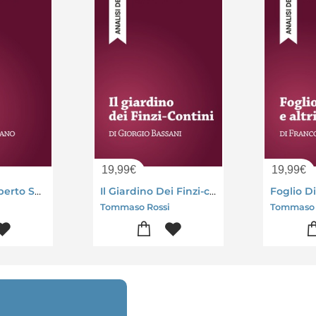
19,99
€
19,99
€
Gomorra - Roberto Saviano (analisi Del Libro)
Il Giardino Dei Finzi-contini - Giorgio Bassani (analisi Del Libro)
Tommaso Rossi
Tommaso 