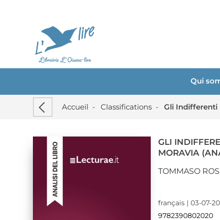
Qui so
Accueil
-
Classifications
-
Gli Indifferenti
GLI INDIFFER
MORAVIA (ANA
TOMMASO ROS
français | 03-07-2
9782390802020