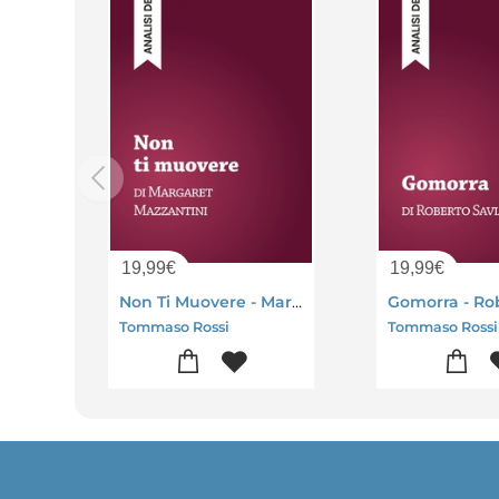
19,99
€
19,99
€
Non Ti Muovere - Margaret Mazzantini (analisi Del Libro)
Tommaso Rossi
Tommaso Rossi