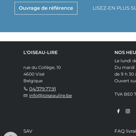
Ouvrage de référence
LISEZ-EN PLUS 
L'OISEAU-LIRE
NOS HEU
Le lundi d
rue du Collège, 10
Du mardi
4600 Visé
de 9 h 30 
Belgique
Ouvert su
04/379.77.91
TVA BE0 
info@loiseaulire.be
SAV
FAQ livra