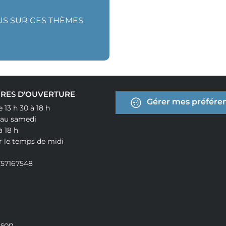
LUS SUR CES THÈMES
RES D'OUVERTURE
Gérer mes préféren
e 13 h 30 à 18 h
 au samedi
à 18 h
r le temps de midi
757167548
ison