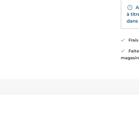
Av
à tit
dans 
Frais 
Faites
magasin