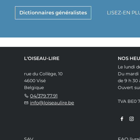
Dictionnaires généralistes
LISEZ-EN P
L'OISEAU-LIRE
NOS HEU
Le lundi d
rue du Collège, 10
Du mardi
4600 Visé
de 9 h 30 
Belgique
Ouvert su
04/379.77.91
TVA BE0 
info@loiseaulire.be
SAV
FAQ livra