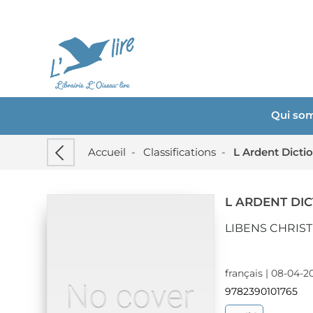
Qui so
Accueil
-
Classifications
-
L Ardent Dicti
L ARDENT DI
LIBENS CHRIST
français | 08-04-20
9782390101765