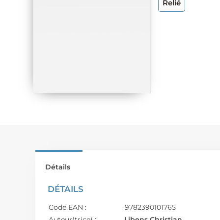
Relié
Détails
DÉTAILS
Code EAN :
9782390101765
Auteur(trice) :
Libens Christian