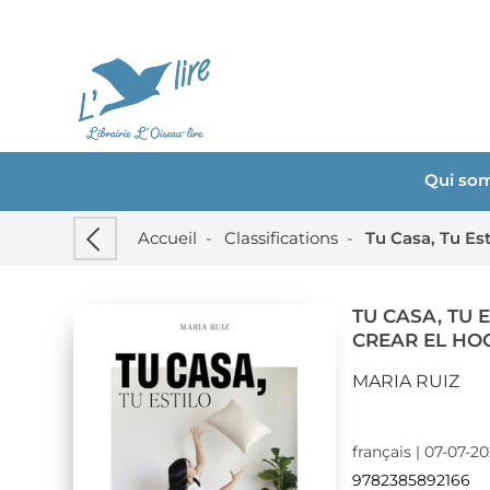
Qui so
Accueil
-
Classifications
-
Tu Casa, Tu Es
TU CASA, TU 
CREAR EL HO
MARIA RUIZ
français | 07-07-2
9782385892166