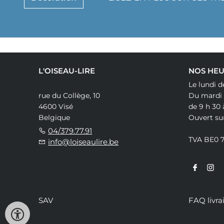
L'OISEAU-LIRE
NOS HEU
Le lundi d
rue du Collège, 10
Du mardi
4600 Visé
de 9 h 30 
Belgique
Ouvert su
04/379.77.91
TVA BE0 
info@loiseaulire.be
SAV
FAQ livra