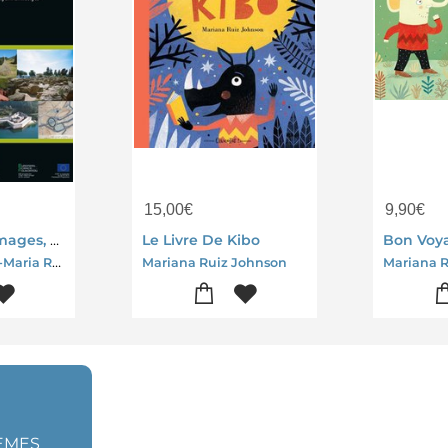
15,00
€
9,90
€
Patrimoine, Images, Memoire Des Paysages Europeens ; Heritage, Images, Memory Of European Landscapes
Le Livre De Kibo
Bon Voy
Laure Leveque-Maria Ruiz Arbol-Liliana Pay
Mariana Ruiz Johnson
Mariana 
HÈMES