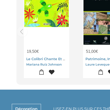
19,50
€
51,00
€
Le Colibri Chante Et Danse ; Chansons Et Comptines Latino-americaines
Mariana Ruiz Johnson
Décoration
LISEZ-EN PLUS SUR CES T