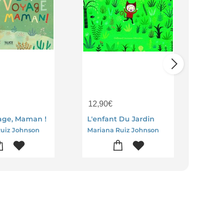
12,90
€
13,
age, Maman !
L'enfant Du Jardin
Ruiz Johnson
Mariana Ruiz Johnson
Mari