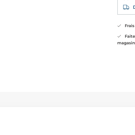
Di
Frais 
Faites
magasin