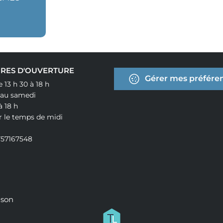
RES D'OUVERTURE
Gérer mes préféren
e 13 h 30 à 18 h
 au samedi
à 18 h
r le temps de midi
757167548
ison