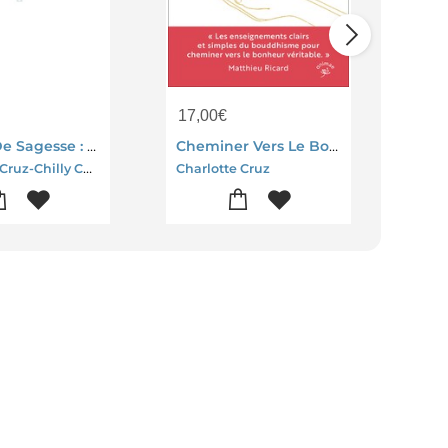
17,00
€
21,
Tresors De Sagesse : Andes
Cheminer Vers Le Bonheur Avec Bouddha
Charlotte Cruz-Chilly Charly
Charlotte Cruz
Char