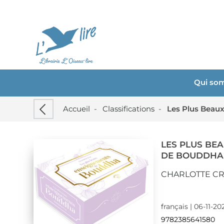
Qui so
Accueil
-
Classifications
-
Les Plus Beau
LES PLUS BE
DE BOUDDHA
CHARLOTTE C
français | 06-11-2
9782385641580