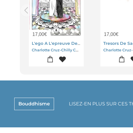
17,00
€
17,00
€
L'ego A L'epreuve De L'inde
Charlotte Cruz-Chilly Charly
Bouddhisme
LISEZ-EN PLUS SUR CES 