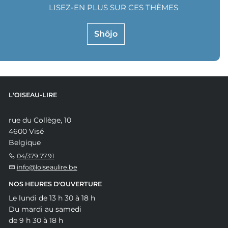
LISEZ-EN PLUS SUR CES THÈMES
Shôjo
L'OISEAU-LIRE
rue du Collège, 10
4600 Visé
Belgique
04/379.77.91
info@loiseaulire.be
NOS HEURES D'OUVERTURE
Le lundi de 13 h 30 à 18 h
Du mardi au samedi
de 9 h 30 à 18 h