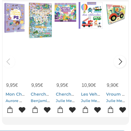
9,95
€
9,95
€
9,95
€
10,90
€
9,90
€
Mon Cherche Et Trouve De Ps
Cherche Et Trouve : Extraordinaire
Cherche Et Trouve - Licornes
Les Vehicules
Vroum ! Mon Tracteur
Aurore Meyer-Susana Gurrea-Prisca Le Tande Ronget-Julie Mercier-Elen Lescoat-Gabriele Tafuni-Ade Pham
Benjamin Becue-Prisca Le Tande-Julie Mercier
Julie Mercier-Marie Fargeot-Chiara Nocentini-Prisca Le Tande
Julie Mercier
Julie Mercier