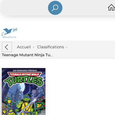
Accueil
-
Classifications
-
Teenage Mutant Ninja Turtles ; Les Tortues Ninja : Les Chevaliers D'ecaille