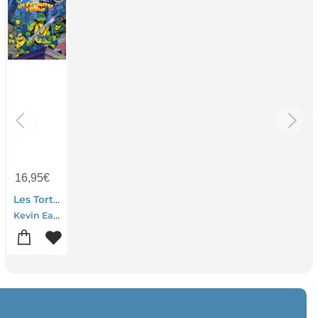
16,95
€
Les Tortues Ninja : Les Chevaliers D'ecailles : Comme A La Tele
Kevin Eastman-Peter Laird-Michael Dooney-Mich Dooney