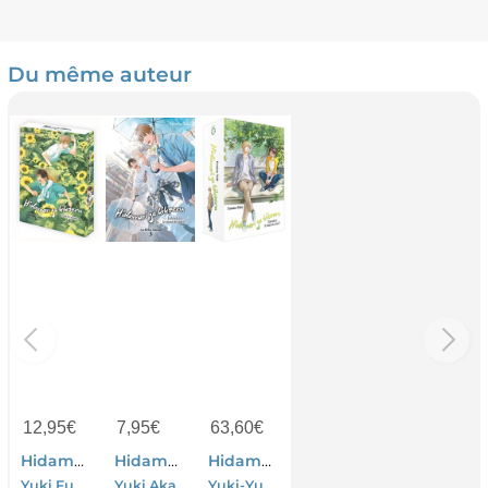
Du même auteur
12,95
€
7,95
€
63,60
€
Hidamari Ga Kikoeru Tome 9 : Au Fil Des Saisons Tome 4
Hidamari Ga Kikoeru Tome 8 : Au Fil Des Saisons Tome 3
Hidamari Ga Kikoeru : Coffret Tomes 1 A 8
Yuki Fumino-Yuki Akaneda
Yuki Akaneda-Yuki Fumino
Yuki-Yuki Akaneda-Yuki Fumino