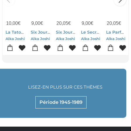
10,00
€
9,00
€
20,05
€
9,00
€
20,05
€
La Tatoueuse De Jaipur
Six Jours A Bombay
Six Jours A Bombay
Le Secret De Jaipur
La Parfumeuse De Paris
Alka Joshi
Alka Joshi
Alka Joshi
Alka Joshi
Alka Joshi
LISEZ-EN PLUS SUR CES THÈMES
Période 1945-1989