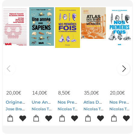
20,00
€
14,00
€
8,50
€
35,00
€
20,00
€
Origines De L'humanite: Les Nouveaux Scenarios
Une Annee Avec Sapiens
Nos Premieres Fois : 30 (pre)histoires Extraordinaires
Atlas Des Sites Archeologiques Menaces : Patrimoine A Proteger
Nos Premieres Fois
Jose Braga-Claudine Cohen-Bruno Maureille-Nicolas Teyssandier
Nicolas Teyssandier-Capucine
Nicolas Teyssandier
Nicolas Teyssandier-Francois Betard-Stephane Bourdin-Francoise Gourmelon-Collectif
Nicolas Teyssandier