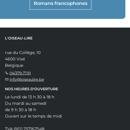
Romans francophones
L'OISEAU-LIRE
rue du Collège, 10
4600 Visé
Belgique
04/379.77.91
info@loiseaulire.be
NOS HEURES D'OUVERTURE
Le lundi de 13 h 30 à 18 h
Du mardi au samedi
de 9 h 30 à 18 h
Ouvert sur le temps de midi
TVA BE0 757167548