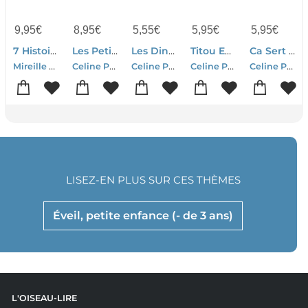
9,95
€
8,95
€
5,55
€
5,95
€
5,95
€
7 Histoires Du Soir Pour Les Petits
Les Petits Amis Du Grand Chene : La Tempete De Neige
Les Dinosaures
Titou Entre A L'ecole
Ca Sert A Quoi ? : Un Bisou
Mireille Saver-Michel Piquemal-Celine Person-Anne Ferrier-Daniel Olivier-Pauline Drouin-Agnes Cathala
Celine Person
Celine Person-Camille Tisserand
Celine Person
Celine Person
LISEZ-EN PLUS SUR CES THÈMES
Éveil, petite enfance (- de 3 ans)
L'OISEAU-LIRE