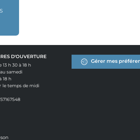
S
RES D'OUVERTURE
Gérer mes préféren
e 13 h 30 à 18 h
 au samedi
à 18 h
r le temps de midi
757167548
ison