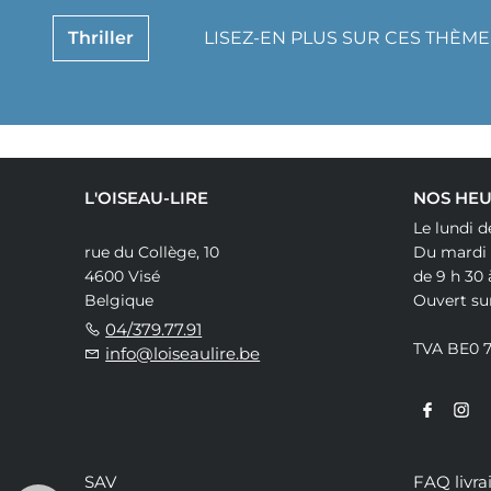
Thriller
LISEZ-EN PLUS SUR CES THÈME
L'OISEAU-LIRE
NOS HEU
Le lundi d
rue du Collège, 10
Du mardi
4600 Visé
de 9 h 30 
Belgique
Ouvert su
04/379.77.91
TVA BE0 
info@loiseaulire.be
SAV
FAQ livra