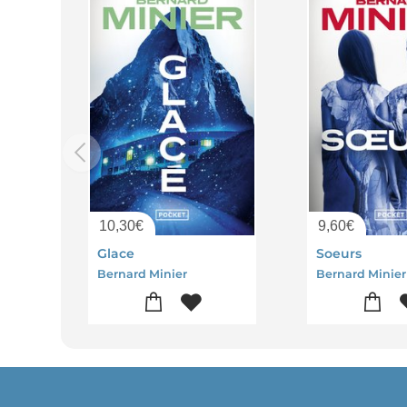
10,30
€
9,60
€
Glace
Soeurs
Bernard Minier
Bernard Minier