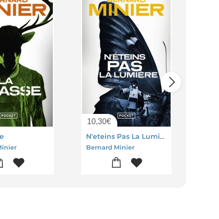
10,30
€
9,6
e
N'eteins Pas La Lumiere
Les 
inier
Bernard Minier
Bern