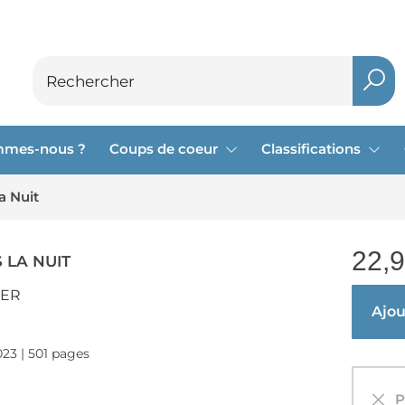
mmes-nous ?
Coups de coeur
Classifications
a Nuit
22,
 LA NUIT
IER
Ajout
023 | 501 pages
Pa