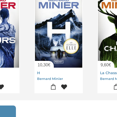
10,30
€
9,60
€
H
La Chass
Bernard Minier
Bernard M