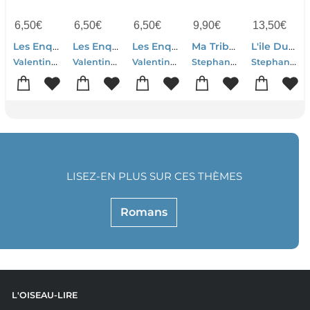
6,50
€
6,50
€
6,50
€
9,90
€
13,50
€
Les Enquetes De Quentin Et Sophie Tome 3 : La Disparition Des Beignets
Les Enquetes De Quentin Et Sophie Tome 2 : Le Meuble Qui Frissonne
Les Enquetes De Quentin Et Sophie Tome 1 : Des Pas Dans Le Grenier
Ma Tribu Pieds Nus Tome 1 : Adieu, Beton !
L'ile Du Docteur Momo
Valentin Mathe-Stephane Nicolet
Valentin Mathe-Stephane Nicolet
Valentin Mathe-Stephane Nicolet
Stephane Nicolet
Stephane Nicolet
LISEZ-EN PLUS SUR CES THÈMES
Romans
L'OISEAU-LIRE