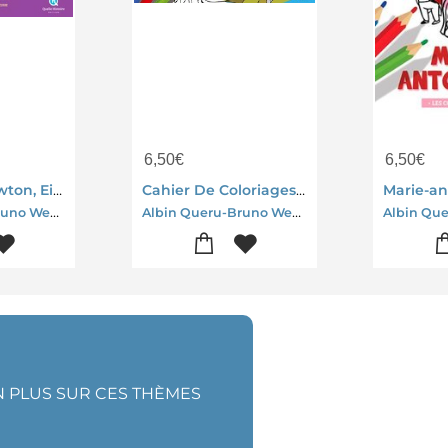
6,50
€
6,50
€
Sciences ; Newton, Einstein, Marie Curie
Cahier De Coloriages Napoleon
Albin Queru-Bruno Wennagel-Mathieu Ferret
Albin Queru-Bruno Wennagel-Mathieu Ferret
N PLUS SUR CES THÈMES