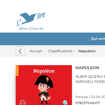
Qui so
Accueil
-
Classifications
-
Napoleon
NAPOLEON
ALBIN QUERU
MATHIEU FERR
français | 03-04-2
9782371045477