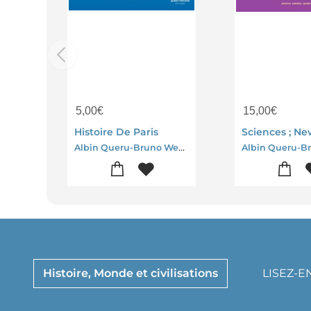
5,00
€
15,00
€
Histoire De Paris
Albin Queru-Bruno Wennagel-Mathieu Ferret
Histoire, Monde et civilisations
LISEZ-E