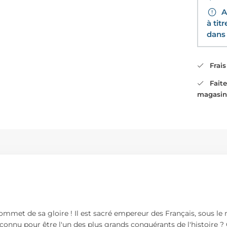
Av
à tit
dans 
Frais 
Faites
magasin
met de sa gloire ! Il est sacré empereur des Français, sous le 
nnu pour être l'un des plus grands conquérants de l'histoire ?