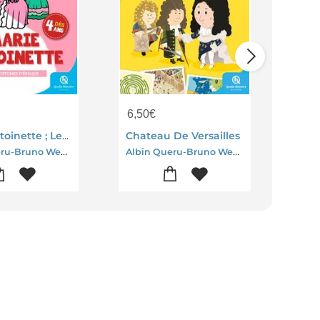
6,50
€
5,0
Marie-antoinette ; Les Costumes D'epoque
Chateau De Versailles
Sain
Albin Queru-Bruno Wennagel-Mathieu Ferret
Albin Queru-Bruno Wennagel-Mathieu Ferret