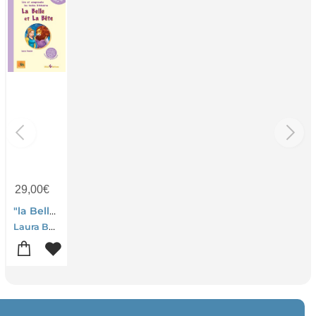
29,00
€
"la Belle Et La Bete" Lire Et Comprendre Les Textes Litteraires
Laura Bencini