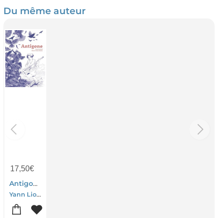
Du même auteur
17,50
€
Antigone
Yann Liotard-Marie-claire Redon