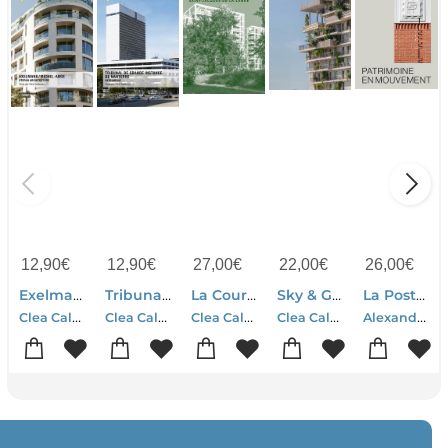
12,90
€
12,90
€
27,00
€
22,00
€
26,00
€
Exelmans / Michel-ange : Stefan Architecture
Tribunal De Grande Instance De Nanterre
La Courrouze : Rennes, Saint-jacques-de-la-lande
Sky & Garden : Maison Edouard Francois
La Poste, Patrimoine En Mouvement
Clea Calderoni
Clea Calderoni
Clea Calderoni
Clea Calderoni
Alexandra Fau-Pascal Roman-Julie Weber-Clea Calderoni-Carine Merlino-Sebastien Richez-Jean-phi Hugron