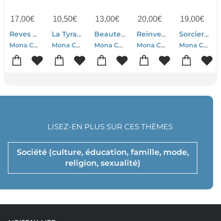
17,00
€
10,50
€
13,00
€
20,00
€
19,00
€
Reves De Droite ; Defaire L'imaginaire Sarkozyste
La Tyrannie De La Realite
Beaute Fatale ; Les Nouveaux Visages D'une Alienation Feminine
Reinventer L'amour : Comment Le Patriarcat Sabote Les Relations Heterosexuelles
Sorcieres ; La Puissance Invaincue Des Femmes
Mona Chollet
Mona Chollet
Mona Chollet
Mona Chollet
Mona Chollet
LISEZ-EN PLUS SUR CES THÈMES
Société (culture, éducation, famille, mode,
religion, sexualité)