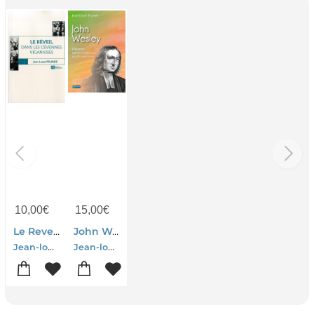
10,00
€
15,00
€
Le Reveil Dans Les Cevennes Viganaises
John Wesley : L'homme Qui Ne Voulait Pas Perdre Son Temps
Jean-louis Prunier
Jean-louis Prunier