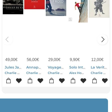
49,00
€
56,00
€
29,00
€
9,90
€
12,00
€
Jules Jacot-guillarmot Pionnier Du K2 ; Un Explorateur Photographe A La Decouverte De L'himalaya
Annapurna ; Une Histoire Humaine
Voyages Au Bout Du Froid ; Les Huit Poles De Frederik Paulsen
Solo Integral
La Verite Sur Robinson
Charlie Buffet
Charlie Buffet
Charlie Buffet-Thierry Meyer
Alex Honnold
Charlie Buffet