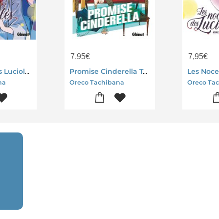
7,95
€
7,95
€
Les Noces Des Lucioles Tome 8
Promise Cinderella Tome 4
na
Oreco Tachibana
Oreco Ta