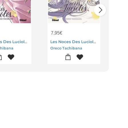
7,95
€
7,9
Les Noces Des Lucioles Tome 1
Les Noces Des Lucioles Tome 6
chibana
Oreco Tachibana
Orec