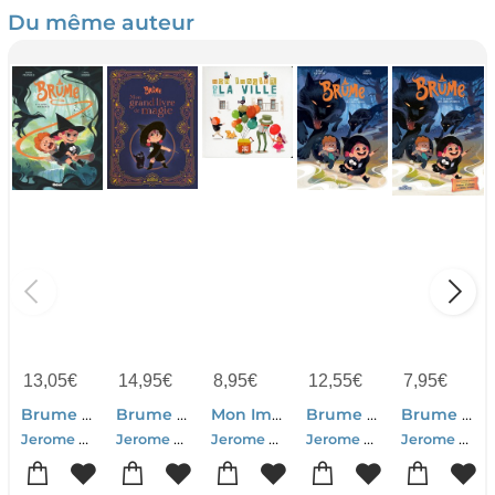
Du même auteur
13,05
€
14,95
€
8,95
€
12,55
€
7,95
€
Brume Tome 3 : La Source Des Secrets
Brume : Mon Grand Livre De Magie
Mon Imagier De La Ville
Brume Tome 2 : La Foret Des Ames Perdues
Brume Tome 2 : La Foret Des Ames Perdues
Jerome Pelissier-Carine Hinder
Jerome Pelissier-Carine Hinder-Stephanie Go
Jerome Pelissier-Carine Hinder
Jerome Pelissier-Carine Hinder
Jerome Pelissier-Carine Hinder