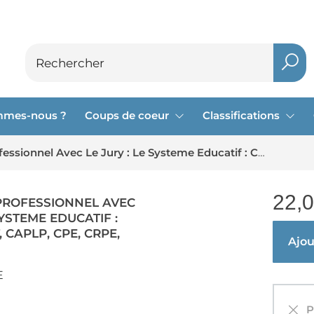
mmes-nous ?
Coups de coeur
Classifications
L'entretien Professionnel Avec Le Jury : Le Systeme Educatif : Capes, Capet, Caplp, Cpe, Crpe, Capeps
22,
 PROFESSIONNEL AVEC
SYSTEME EDUCATIF :
 CAPLP, CPE, CRPE,
Ajout
E
Pa