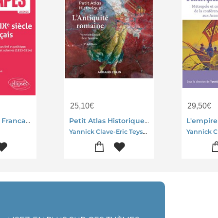
25,10
€
29,50
€
Le Xixe Siecle Francais : Economie, Societe Et Politique, Metropole Et Colonies (1815-1914) ; Capes D'histoire-geographie
Petit Atlas Historique : L'antiquite Romaine (2e Edition)
Yannick Clave-Eric Teyssier