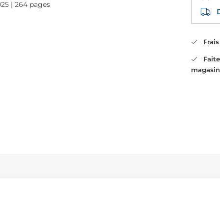
025 | 264 pages
Di
Frais 
Faites
magasin