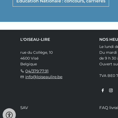
Éducation Nationale : concours, carrières
L'OISEAU-LIRE
NOS HEU
Le lundi d
rue du Collège, 10
Du mardi
4600 Visé
de 9 h 30 
Belgique
Ouvert su
04/379.77.91
TVA BE0 
info@loiseaulire.be
SAV
FAQ livra