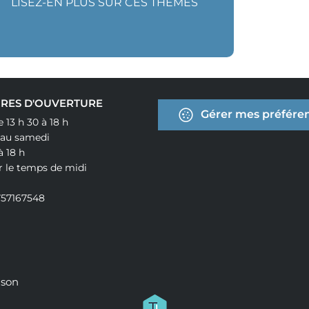
LISEZ-EN PLUS SUR CES THÈMES
RES D'OUVERTURE
Gérer mes préféren
e 13 h 30 à 18 h
 au samedi
à 18 h
r le temps de midi
757167548
ison