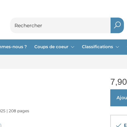
mmes-nous ?
Coups de coeur
Classifications
7,90
Ajout
025 | 208 pages
En