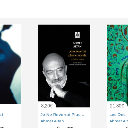
8,20
€
21,80
€
at
Je Ne Reverrai Plus Le Monde : Textes De Prisonniers
Les Des
Ahmet Altan
Ahmet Al