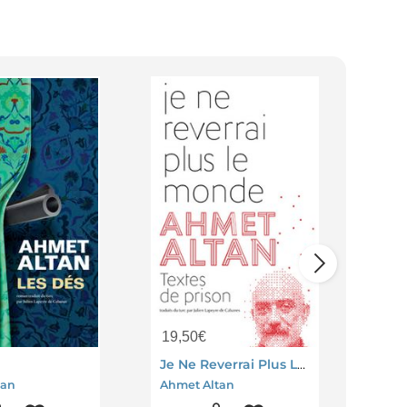
19,50
€
23,
Je Ne Reverrai Plus Le Monde ; Textes De Prison
Cet
tan
Ahmet Altan
Ahme