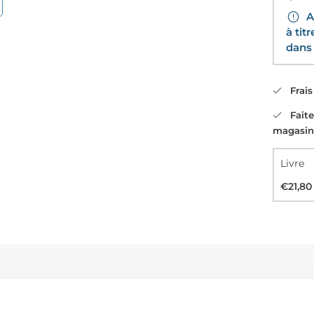
Av
à tit
dans 
Frais 
Faites
magasin
Livre
€21,80