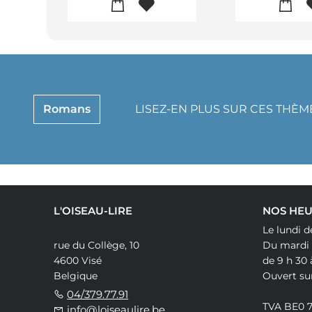
Romans
LISEZ-EN PLUS SUR CES THÈM
L'OISEAU-LIRE
NOS HEU
Le lundi d
rue du Collège, 10
Du mardi
4600 Visé
de 9 h 30 
Belgique
Ouvert su
04/379.77.91
TVA BE0 
info@loiseaulire.be