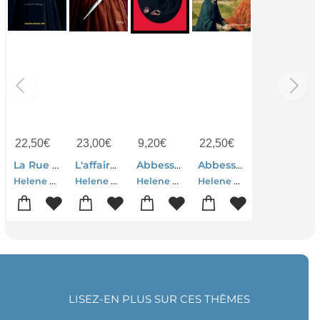
22,50
€
23,00
€
9,20
€
22,50
€
La Rue Du Bout Du Monde
L'affaire Chevreuse
Abbesses
Abbesses
Helene Clerc-murgier
Helene Clerc-murgier
Helene Clerc-murgier
Helene Clerc-murgier
LISEZ-EN PLUS SUR CES THÈMES