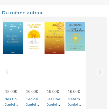
Du même auteur
18,00
€
16,00
€
19,00
€
16,00
€
"les Chemins" De La Liberte ; Du Stress Au Calme De L'esprit
L'eclosion De L'etre : Pour Une Bellissime Rencontre Conversations Intimes
Les Chemins De La Liberte Tome 2 : Cap Sur Mars
Metamorphose De L'etre Humain Le Souffle Et Le Labyrinthe
Daniel Marcaillou
Daniel Marcaillou
Daniel Marcaillou
Daniel Marcaillou