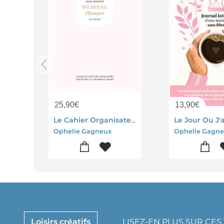
25,90
€
13,90
€
Le Cahier Organisateur De Mariage : Mon Journal Wedding Planner De Poche
Ophelie Gagneux
Ophelie Gagn
Loisirs créatifs
LISEZ-EN PLUS SUR CE