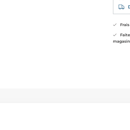
Di
Frais 
Faites
magasin