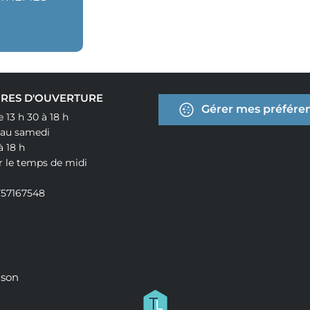
RES D'OUVERTURE
Gérer mes préféren
e 13 h 30 à 18 h
 au samedi
à 18 h
r le temps de midi
757167548
ison