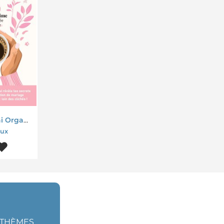
Le Jour Ou J'ai Organise Mon Mariage : Journal Intime D'une Mariee Sans Filtre
eux
S THÈMES