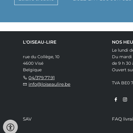
L'OISEAU-LIRE
NOS HEU
Le lundi d
rue du Collège, 10
Du mardi
4600 Visé
de 9 h 30 
Belgique
Ouvert su
04/379.77.91
TVA BE0 
info@loiseaulire.be
SAV
FAQ livra