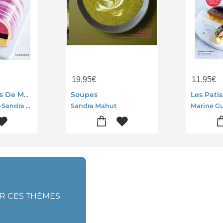
19,95
€
11,95
€
Les Patisseries De Mama : Incroyables Buches
Soupes
Marine Guerna-Sandra Mahut
Sandra Mahut
UR CES THÈMES