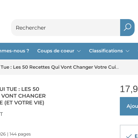
mmes-nous ?
Coups de coeur
Classifications
La Recette Qui Tue : Les 50 Recettes Qui Vont Changer Votre Cuisine (et Votre Vie)
17,
I TUE : LES 50
I VONT CHANGER
 (ET VOTRE VIE)
Ajout
T
026 | 144 pages
En