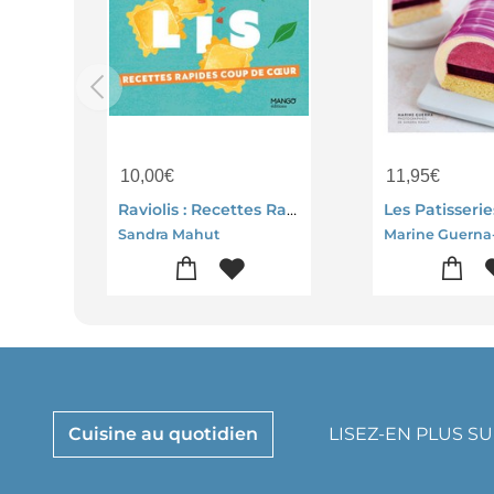
10,00
€
11,95
€
Raviolis : Recettes Rapids Coup De Coeur
Sandra Mahut
Cuisine au quotidien
LISEZ-EN PLUS S