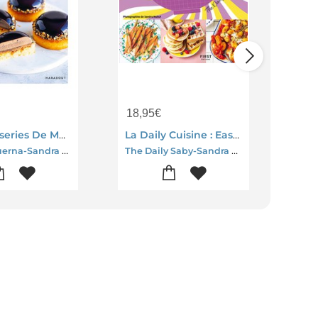
18,95
€
10,
Les Patisseries De Mamma : Tartes & Tartelettes
La Daily Cuisine : Easy, Rapide, Yummy !
Marine Guerna-Sandra Mahut
The Daily Saby-Sandra Mahut
Sand