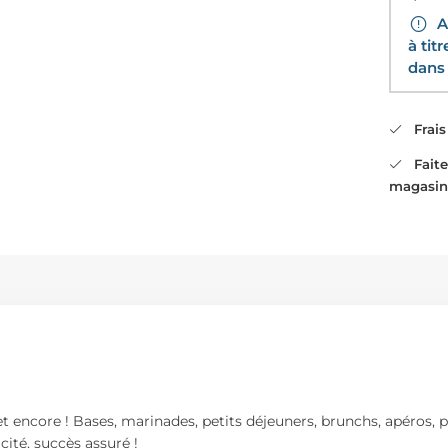
Av
à tit
dans 
Frais 
Faites
magasin
t encore ! Bases, marinades, petits déjeuners, brunchs, apéros, plat
ité, succès assuré !