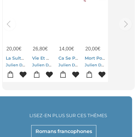
20,00
€
26,80
€
14,00
€
20,00
€
La Sultane Corse
Vie Et Oeuvre De Constantin Erod
Ca Se Passe Maintenant : L'individu Occidental Face A L'histoire
Mort Pour La France
Julien Donadille
Julien Donadille
Julien Donadille
Julien Donadille
LISEZ-EN PLUS SUR CES THÈMES
Romans francophones