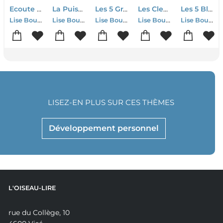
Ecoute Ton Corps ; Ton Plus Grand Ami Sur La Terre
La Puissance De L'acceptation
Les 5 Grands Besoins Des Enfants Nouveaux : Des Outils Pour Vivre En Harmonie Avec Les Enfants De Tous Ages
Les Cles De La Vitalite : Comment Prendre De L'age En Ayant Beaucoup D'energie
Les 5 Blessures Qui Empechent D'etre Soi-meme
Lise Bourbeau
Lise Bourbeau
Lise Bourbeau
Lise Bourbeau
Lise Bourbeau
LISEZ-EN PLUS SUR CES THÈMES
Développement personnel
L'OISEAU-LIRE
rue du Collège, 10