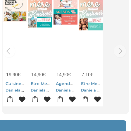
19,90
€
14,90
€
14,90
€
7,10
€
Cuisiner En Famille, C'est Que Du Bonheur... Ou Pas !
Etre Mere C'est Que Du Bonheur Ou Pas
Agenda D'une Maman Organisee... Ou Pas ! (edition 2023/2024)
Etre Mere C'est Que Du Bonheur... Ou Pas !
Daniela Martins-Celine De Sousa
Daniela Martins
Daniela Martins
Daniela Martins