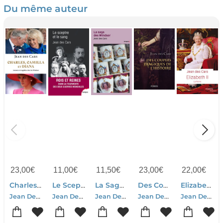
Du même auteur
23,00
€
11,00
€
11,50
€
23,00
€
22,00
€
Charles, Camilla Et Diana : Amours Et Tragedies Chez Les Windsor
Le Sceptre Et Le Sang
La Saga Des Windsor
Des Couples Tragiques De L'histoire
Elizabeth Ii
Jean Des Cars
Jean Des Cars
Jean Des Cars
Jean Des Cars
Jean Des Cars